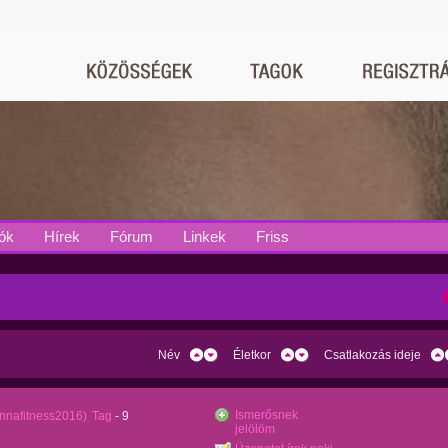
ók
Hírek
Fórum
Linkek
Friss
Név
Életkor
Csatlakozás ideje
Ismerősnek
annafitness2016)
Tag
- 9
jelölöm