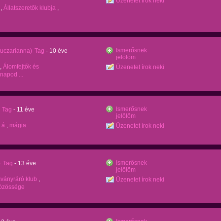
Üzenetet írok neki
,
Állatszeretők klubja
,
Ismerősnek
ruczarianna)
Tag
- 10 éve
jelölöm
,
Álomfejtők és
Üzenetet írok neki
napod ...
Ismerősnek
Tag
- 11 éve
jelölöm
,
á
,
mágia
Üzenetet írok neki
Ismerősnek
)
Tag
- 13 éve
jelölöm
ványráró klub
,
Üzenetet írok neki
közössége