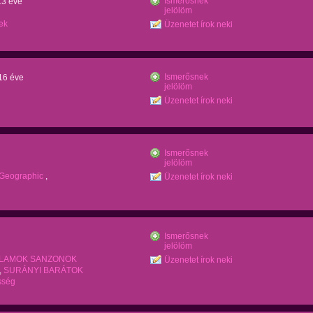
Ismerősnek
13 éve
jelölöm
ek
Üzenetet írok neki
Ismerősnek
 16 éve
jelölöm
Üzenetet írok neki
Ismerősnek
jelölöm
 Geographic
,
Üzenetet írok neki
Ismerősnek
jelölöm
LLAMOK SANZONOK
Üzenetet írok neki
,
SURÁNYI BARÁTOK
sség