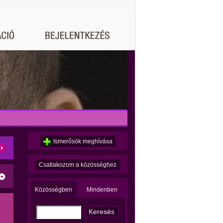
Ismerősök meghívása
Csatlakozom a közösséghez
Közösségben
Mindenben