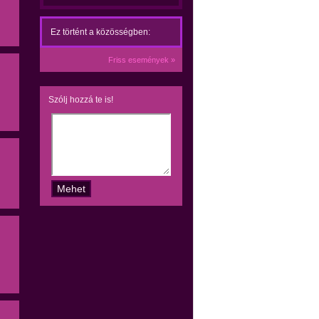
Ez történt a közösségben:
Friss események »
Szólj hozzá te is!