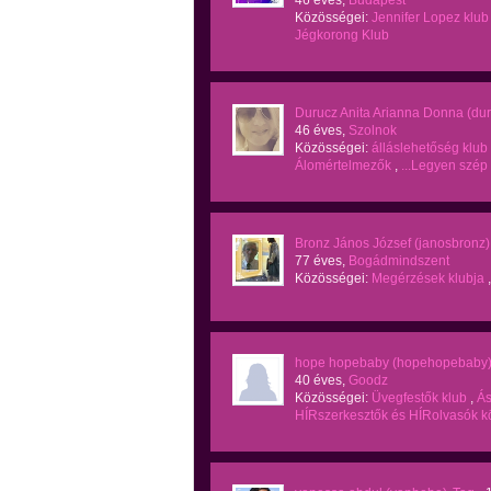
46 éves,
Budapest
Közösségei:
Jennifer Lopez klub
Jégkorong Klub
Durucz Anita Arianna Donna (du
46 éves,
Szolnok
Közösségei:
álláslehetőség klub
Álomértelmezők
,
...Legyen szép 
Bronz János József (janosbronz)
77 éves,
Bogádmindszent
Közösségei:
Megérzések klubja
hope hopebaby (hopehopebaby
40 éves,
Goodz
Közösségei:
Üvegfestők klub
,
Ás
HÍRszerkesztők és HÍRolvasók 