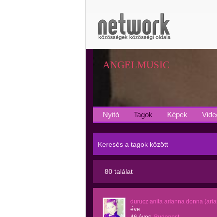
ANGELMUSIC
Nyitó
Tagok
Képek
Vide
Keresés a tagok között
80 találat
durucz anita arianna donna (ari
éve