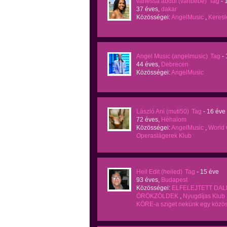
vanessa abdul (vanbebe)
Tag
- 
37 éves,
dakar
Közösségei:
AngelMusic
,
Keresl
Angel Music (angelmusic)
Tag
-
44 éves,
Debrecen
Közösségei:
AngelMusic
László Ani (muti50)
Tag
- 16 éve
72 éves,
Héhalom
Közösségei:
AngelMusic
,
World
Operaslágerek Klub
Heil Edit (heiled)
Tag
- 15 éve
93 éves,
Budapest
Közösségei:
ELFELEJTETT DA
ÖRÖKZÖLDEK
,
Nyugdíjas Klub
KÖRE-a sziget nekünk egy közö