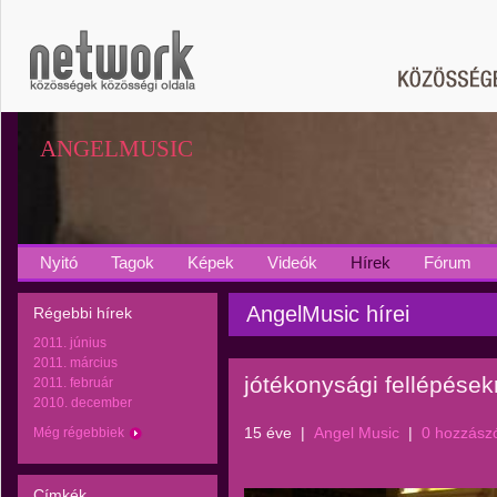
ANGELMUSIC
Nyitó
Tagok
Képek
Videók
Hírek
Fórum
AngelMusic hírei
Régebbi hírek
2011. június
2011. március
jótékonysági fellépésekr
2011. február
2010. december
15 éve
|
Angel Music
|
0 hozzász
Még régebbiek
Címkék