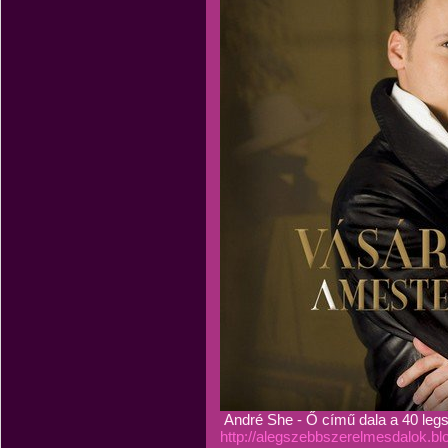
André She - Ő című dala a 40 leg
http://alegszebbszerelmesdalok.b