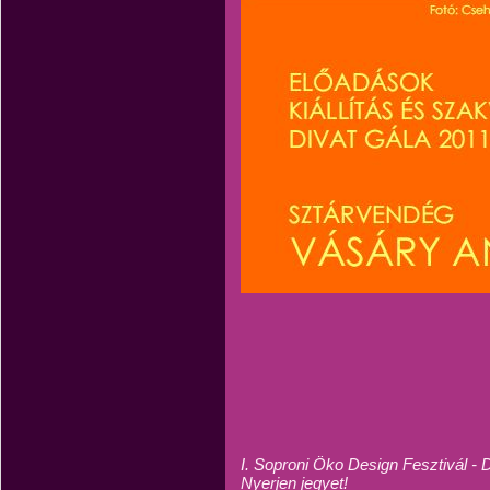
I. Soproni Öko Design Fesztivál - 
Nyerjen jegyet!