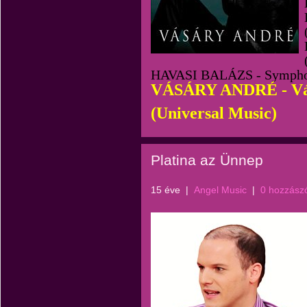
HAVASI BALÁZS - Symphon
VÁSÁRY ANDRÉ - Vá
(Universal Music)
Platina az Ünnep
15 éve
|
Angel Music
|
0 hozzász