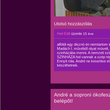
Utolsó hozzászólás
Heil Edit
üzente
15 éve
alföldi egy disznó én nemtarto
Madách I. művéből olyat müvelt
szinházába menni. A nemzeti s
SZINHÁZA hol vannak a szép ré
Ennyit róla. André ne keseritse e
készithetnek.
André a soproni ökofeszt
belépőt!