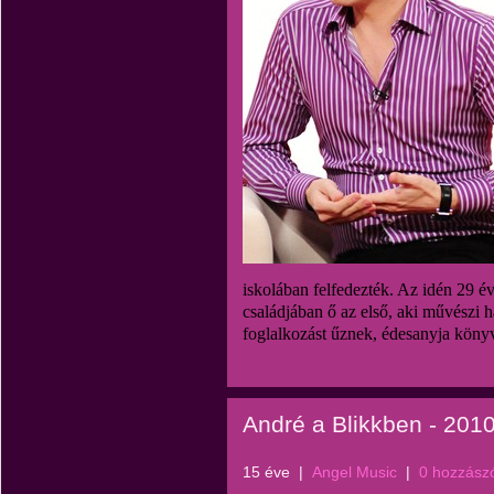
iskolában felfedezték. Az idén 29 é
családjában ő az első, aki művészi h
foglalkozást űznek, édesanyja köny
André a Blikkben - 201
15 éve
|
Angel Music
|
0 hozzász