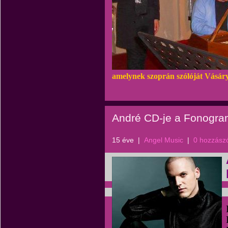
amelynek szoprán szólóját Vásáry
André CD-je a Fonogram
15 éve
|
Angel Music
|
0 hozzász