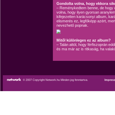
Gondolta volna, hogy ekkora sik
– Reménykedtem benne, de hogy 
volna, hogy ilyen gyorsan aranyl
kifejezetten karácsonyi album, kar
elismerés ez, legfőképp azért, mert
nevezhető popnak.
Mitől különleges ez az album?
– Talán attól, hogy férfiszoprán e
és ma már az is ritkaság, ha valak
© 2007 Copyright Network.hu Minden jog fenntartva.
Impres