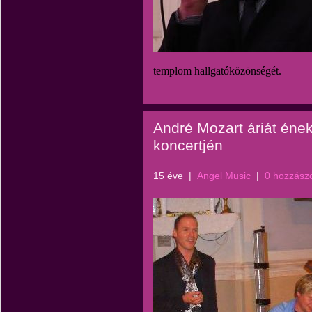
templom hallgatóközönségét.
André Mozart áriát éne
koncertjén
15 éve
|
Angel Music
|
0 hozzász