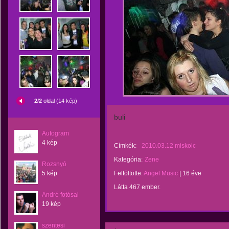
2/2
oldal (14 kép)
buli
Autogram
4 kép
Címkék:
2010.03.12 miskolc
Kategória:
Zene
Rozsnyó
5 kép
Feltöltötte:
Angel Music
|
16 éve
Látta 467 ember.
André fotósai
19 kép
szentesi