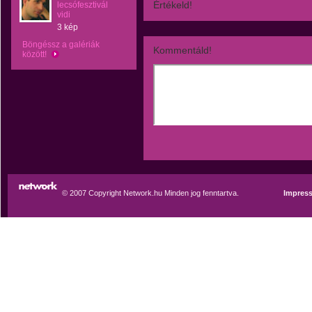
Értékeld!
lecsófesztivál
vidi
3 kép
Böngéssz a galériák
Kommentáld!
között!
© 2007 Copyright Network.hu Minden jog fenntartva.
Impres