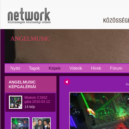
ANGELMUSIC
Nyitó
Tagok
Képek
Videók
Hírek
Fórum
ANGELMUSIC
Di
KÉPGALÉRIÁI
Miskolc CSISZ
gála 2010.03.12
14 kép