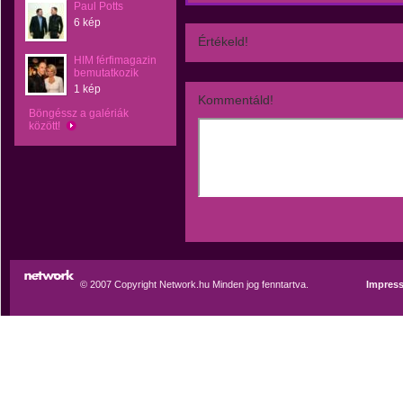
Paul Potts
6 kép
Értékeld!
HIM férfimagazin
bemutatkozik
1 kép
Kommentáld!
Böngéssz a galériák
között!
© 2007 Copyright Network.hu Minden jog fenntartva.
Impres