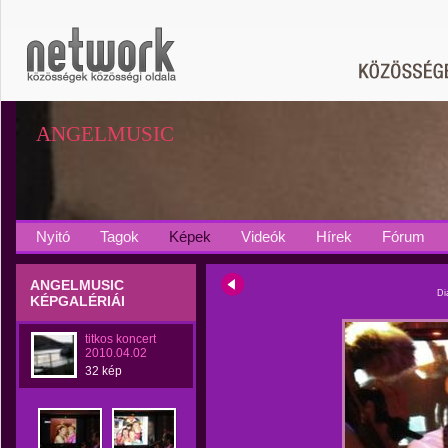
ANGELMUSIC
Nyitó
Tagok
Képek
Videók
Hírek
Fórum
ANGELMUSIC
Di
KÉPGALÉRIÁI
titkos koncert
2010.04.02
32 kép