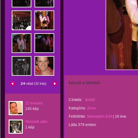
készül a felvétel
2/4
oldal (32 kép)
Címkék:
timitől
22 évesen
Kategória:
Zene
145 kép
Feltöltötte:
Sebestyén Edit
|
16 éve
Nemzeti után
Látta 379 ember.
1 kép